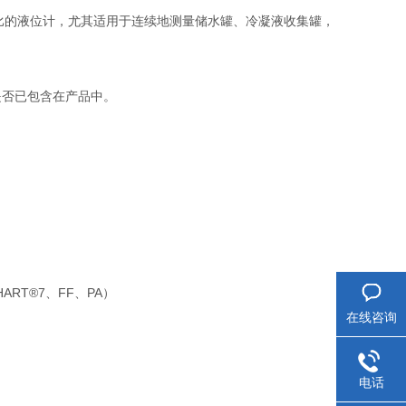
比的液位计，尤其适用于连续地测量储水罐、冷凝液收集罐，
是否已包含在产品中。
RT®7、FF、PA）
在线咨询
电话