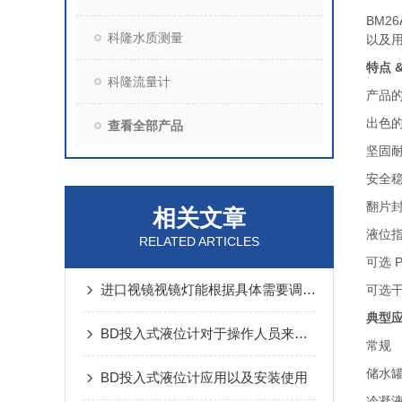
BM26
科隆水质测量
以及
特点 
科隆流量计
产品
出色
查看全部产品
坚固
安全
翻片封
相关文章
液位
RELATED ARTICLES
可选 P
进口视镜视镜灯能根据具体需要调整亮度
可选干
典型
BD投入式液位计对于操作人员来说，应注意哪些事项？
常规
储水
BD投入式液位计应用以及安装使用
冷凝