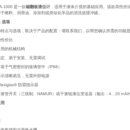
A-1000 是一款
磁翻板液位计
，适用于液体介质的基础应用。该款高性价
用于燃料、润滑油、添加剂或类似化学品的清洗或缓冲罐。
& 选项
的特点与选项，取决于产品的配置：请联系我们，以帮您确认所需的功能
的性价比
耐用的机械结构
稳定、易于安装、无需调试
装于气密密封的玻璃管中（IP68）
指示清晰易见，无需外部电源
lexiglas® 防霜指示器
簧管开关（三线制、NAMUR）或干簧链液位变送器（输出：4…20 mA/HA
应用
罐
液收集罐和冷凝热水槽